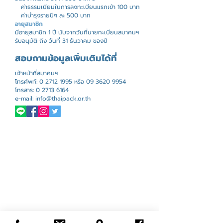
ค่าธรรมเนียมในการลงทะเบียนแรกเข้า 100 บาท
ค่าบำรุงรายปีๆ ละ 500 บาท
อายุสมาชิก
มีอายุสมาชิก 1 ปี นับจากวันที่นายทะเบียนสมาคมฯ
รับอนุมัติ ถึง วันที่ 31 ธันวาคม ของปี
สอบถามข้อมูลเพิ่มเติมได้ที่
เจ้าหน้าที่สมาคมฯ
โทรศัพท์:
0 2712 1995
หรือ
09 3620 9954
โทรสาร:
0 2713 6164
e-mail:
info@thaipack.or.th