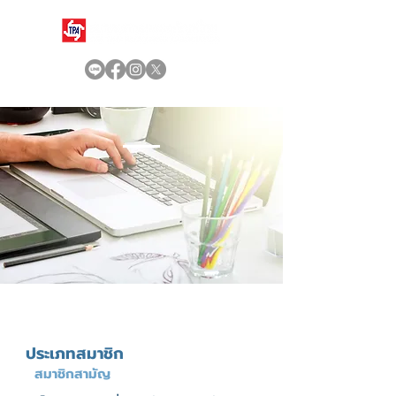
ประเภทสมาชิก
สมาชิกสามัญ