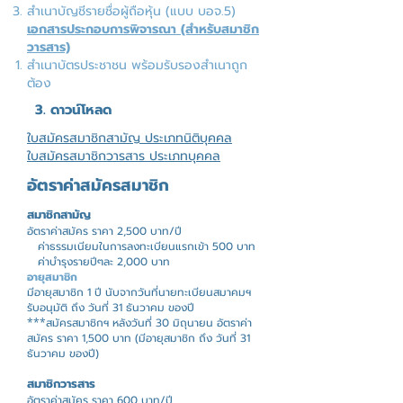
สำเนาบัญชีรายชื่อผู้ถือหุ้น (แบบ บอจ.5)
เอกสารประกอบการพิจารณา (สำหรับสมาชิก
วารสาร)
สำเนาบัตรประชาชน พร้อมรับรองสำเนาถูก
ต้อง
3. ดาวน์โหลด
ใบสมัครสมาชิกสามัญ ประเภทนิติบุคคล
ใบสมัครสมาชิกวารสาร ประเภทบุคคล
อัตราค่าสมัครสมาชิก
สมาชิกสามัญ
อัตราค่าสมัคร ราคา 2,500 บาท/ปี
ค่าธรรมเนียมในการลงทะเบียนแรกเข้า 500 บาท
ค่าบำรุงรายปีๆละ 2,000 บาท
อายุสมาชิก
มีอายุสมาชิก 1 ปี นับจากวันที่นายทะเบียนสมาคมฯ
รับอนุมัติ ถึง วันที่ 31 ธันวาคม ของปี
***
สมัครสมาชิกฯ หลังวันที่ 30 มิถุนายน
อัตราค่า
สมัคร ราคา 1,500 บาท (มีอายุสมาชิก
ถึง วันที่ 31
ธันวาคม ของปี)
สมาชิกวารสาร
อัตราค่าสมัคร ราคา 600 บาท/ปี