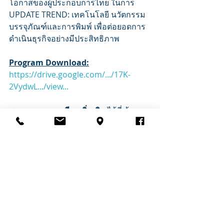
โอกาสของผู้ประกอบการไทย ในการ 
UPDATE TREND: เทคโนโลยี นวัตกรรม
บรรจุภัณฑ์และการพิมพ์ เพื่อต่อยอดการ
ดำเนินธุรกิจอย่างมีประสิทธิภาพ
Program Download:
https://drive.google.com/.../17K-
2VydwL.../view...
สอบถามรายละเอียดเพิ่มเติม
 ได้ที่เจ้า
หน้าที่สมาคมฯ ติดต่อ (คุณวี) โทร  : 0 
2712 1995, 09 3620 9954
สอบถามข้อมูลการใช้ตั๋วเครื่องบิน
ได้ที่
เจ้าหน้าที่ บริษัท แมกซ์ ยูทิลิตี้ วาเคชั่น 
จำกัด ติดต่อ (คุณผิง) 
โทร: 02 318 1491, 08 1489 9984 
สมัครจองภายใน วันที่ 17 กรกฎาคม 
2566 หรือจนกว่าจะเต็ม