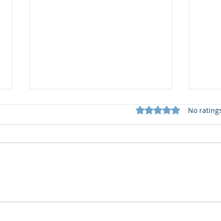
Rated 0 out of 5 star
No rating
ร่วมส่งผลงานประกวด Thai
เปิด
Print Awards 2026
ญี่ปุ
202