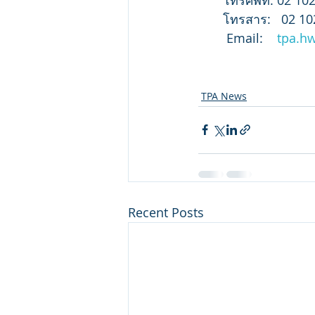
       โทรสาร:   02 1
        Email:    
tpa.h
TPA News
Recent Posts