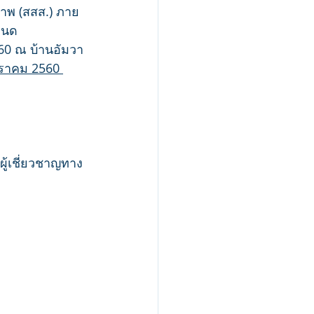
ภาพ (สสส.) ภาย
หนด
60 ณ บ้านอัมวา 
กราคม 2560 
ผู้เชี่ยวชาญทาง