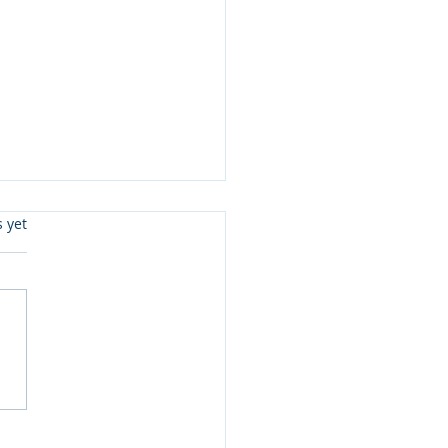
s.
s yet
ประตูธุรกิจไทยสู่ตลาด
่น กับงาน Tokyo Pack
6