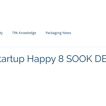
Home
News
Member
ty
TPA Knowledge
Packaging News
tartup Happy 8 SOOK D
 stars.