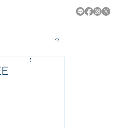
e-Library
Contact
EE