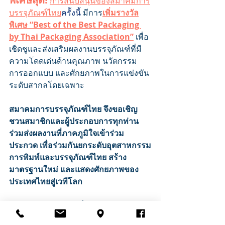
การสนับสนุนของสมาคมการ
บรรจุภัณฑ์ไทย
ครัังนี้ 
มีการ
เพิ่มรางวัล
พิเศษ “Best of the Best Packaging 
by Thai Packaging Association”
 เพื่อ
เชิดชูและส่งเสริมผลงานบรรจุภัณฑ์ที่มี
ความโดดเด่นด้านคุณภาพ นวัตกรรม 
การออกแบบ และศักยภาพในการแข่งขัน
ระดับสากลโดยเฉพาะ
สมาคมการบรรจุภัณฑ์ไทย จึงขอเชิญ
ชวนสมาชิกและผู้ประกอบการทุกท่าน 
ร่วมส่งผลงานที่ภาคภูมิใจเข้าร่วม
ประกวด เพื่อร่วมกันยกระดับอุตสาหกรรม
การพิมพ์และบรรจุภัณฑ์ไทย สร้าง
มาตรฐานใหม่ และแสดงศักยภาพของ
ประเทศไทยสู่เวทีโลก
🗓️ ส่งผลงานได้ถึงวันที่ 3 กรกฎาคม 2569
📍 ณ สมาคมการพิมพ์ไทย