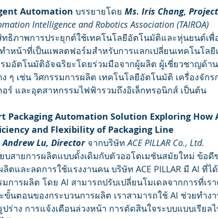
igent Automation 
บรรยายโดย 
Ms. Iris Chang, Projec
mation Intelligence and Robotics Association (TAIROA)
ะสิทธิภาพการประยุกต์ใช้เทคโนโลยีอัตโนมัติและหุ่นยนต์เพ
งทำหน้าที่เป็นแพลตฟอร์มสำหรับการแลกเปลี่ยนเทคโนโลย
มอัตโนมัติอัจฉริยะโดยร่วมมือจากผู้ผลิต ผู้เชี่ยวชาญด้
าง ๆ เช่น วิศกรรมการผลิต เทคโนโลยีอัตโนมัติ เครื่องจั
เตอร์ และอุตสาหกรรมไฟฟ้ารวมถึงอิเล็กทรอนิกส์ เป็นต้น
rt Packaging Automation Solution Exploring How 
iciency and Flexibility of Packaging Line
 Andrew Lu, Director
 จากบริษัท 
ACE PILLAR Co., Ltd.
ทียบสายการผลิตแบบดั้งเดิมกับตัวออโตเมชันสมัยใหม่ ข้อดี
ลิตและลดการใช้แรงงานคน บริษัท ACE PILLAR มี AI ที่ไ
รมการผลิต โดย AI สามารถปรับเปลี่ยนโมเดลจากการที่เราต
ะขั้นตอนของกระบวนการผลิต เราสามารถใช้ AI ช่วยทำงา
ูปร่าง การแจ้งเตือนล่วงหน้า การตัดสินใจระบบแบบเรียล