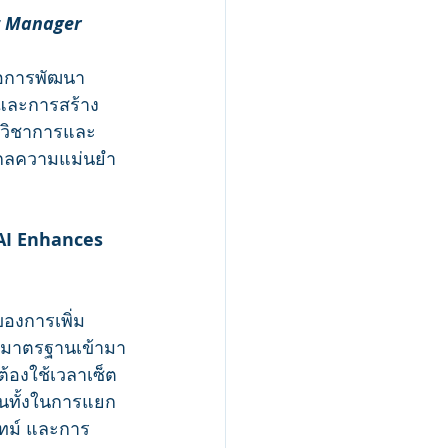
t Manager 
ื่อการพัฒนา
ีและการสร้าง
านวิชาการและ
กรกลความแม่นยำ 
AI Enhances 
ของการเพิ่ม
ด้มาตรฐานเข้ามา
้องใช้เวลาเซ็ต
นทั้งในการแยก
ไทม์ และการ