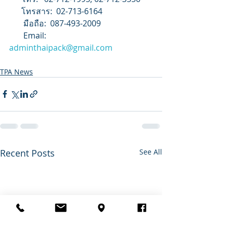
      โทรสาร:  02-713-6164         
       มือถือ:  087-493-2009    
       Email:  
adminthaipack@gmail.com
TPA News
Recent Posts
See All