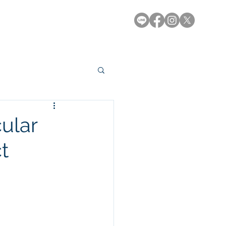
e-Library
Contact
ular
t