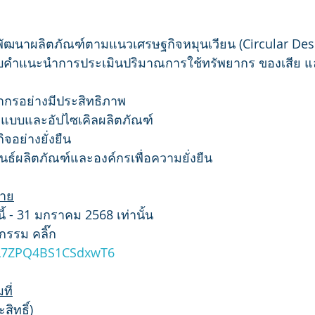
พัฒนาผลิตภัณฑ์ตามแนวเศรษฐกิจหมุนเวียน (Circular Des
ับคำแนะนำการประเมินปริมาณการใช้ทรัพยากร ของเสีย แ
กรอย่างมีประสิทธิภาพ
กแบบและอัปไซเคิลผลิตภัณฑ์
จอย่างยั่งยืน
นธ์ผลิตภัณฑ์และองค์กรเพื่อความยั่งยืน
่าย
นี้ - 31 มกราคม 2568 เท่านั้น
กรรม คลิ๊ก
/kL7ZPQ4BS1CSdxwT6
ที่
ิทธิ์)