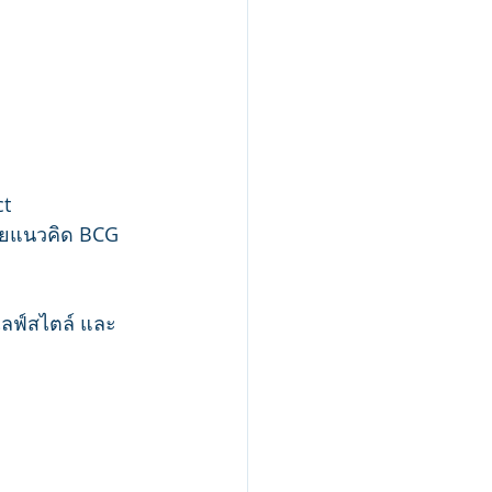
ct
ด้วยแนวคิด BCG
ไลฟ์สไตล์ และ