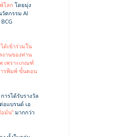
พ์โลก 
โดยมุ่ง
วัตกรรม AI 
 BCG 
รได้เข้าร่วมใน
 ผลงานของท่าน
พ เพราะเกณฑ์
รพิมพ์ ขั้นตอน
 การได้รับรางวัล
่อแบรนด์ เอ
่อมั่น”
 มากกว่า