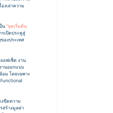
ื่องเล่าความ
ป็น
 “จุดเริ่มต้น
ารเปิดประตูสู่
ัญของประเทศ
์ออฟเซ็ต งาน
ม งานออกแบบ 
ดล้อม โดยเฉพาะ
Functional 
สดงขีดความ
สร้างมูลค่า