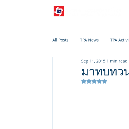
All Posts
TPA News
TPA Activi
Sep 11, 2015
1 min read
มาทบทวนก
Rated NaN out of 5