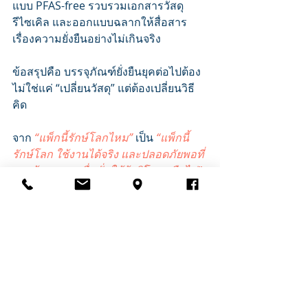
แบบ PFAS-free รวบรวมเอกสารวัสดุ
รีไซเคิล และออกแบบฉลากให้สื่อสาร
เรื่องความยั่งยืนอย่างไม่เกินจริง
ข้อสรุปคือ บรรจุภัณฑ์ยั่งยืนยุคต่อไปต้อง
ไม่ใช่แค่ “เปลี่ยนวัสดุ” แต่ต้องเปลี่ยนวิธี
คิด
จาก 
“แพ็กนี้รักษ์โลกไหม”
เป็น 
“แพ็กนี้
รักษ์โลก ใช้งานได้จริง และปลอดภัยพอที่
จะสร้างความเชื่อมั่นให้ผู้บริโภคหรือไม่”
ธุรกิจที่ตอบคำถามนี้ได้ก่อน จะมีโอกาส
สร้างความต่างทั้งในตลาดไทย ตลาดส่ง
ออก และตลาดผู้บริโภคที่เริ่มอ่านฉลาก
อย่างจริงจังมากขึ้น
เขียนโดย
 คุณประสิทธิ์ คล่องงูเหลือม 
อุปนายกวิชาการ สมาคมการบรรจุภัณฑ์