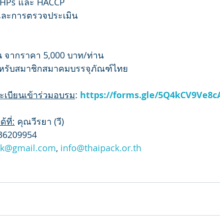
GHPs และ HACCP
และการตรวจประเมิน
น จากราคา 5,000 บาท/ท่าน
ำหรับสมาชิกสมาคมบรรจุภัณฑ์ไทย
ทะเบียนเข้าร่วมอบรม
: 
https://forms.gle/5Q4kCV9Ve8
ที่:
 คุณวีรยา (วี)
936209954
ck@gmail.com
, 
info@thaipack.or.th