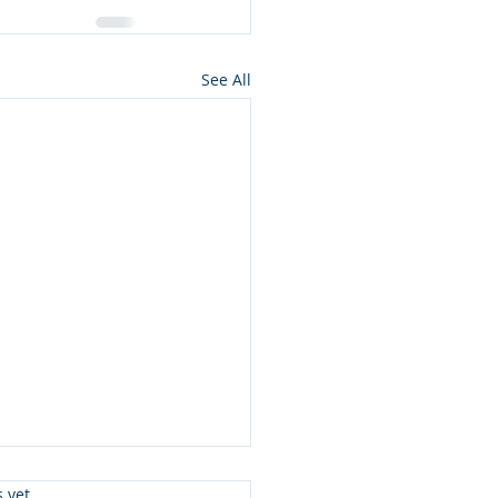
See All
s.
s yet