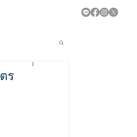
e-Library
Contact
ูตร