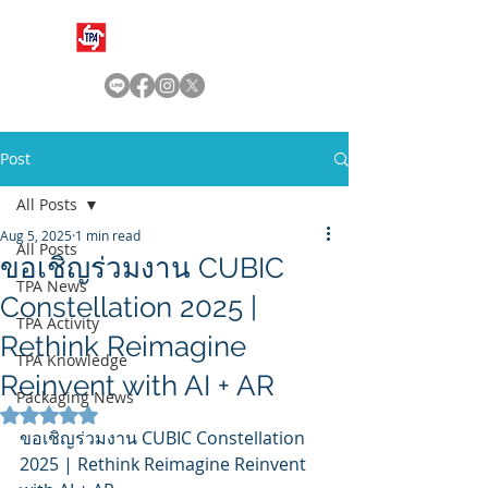
Post
All Posts
Aug 5, 2025
1 min read
All Posts
ขอเชิญร่วมงาน CUBIC
TPA News
Constellation 2025 |
TPA Activity
Rethink Reimagine
TPA Knowledge
Reinvent with AI + AR ​
Packaging News
Rated NaN out of 5 stars.
ขอเชิญร่วมงาน CUBIC Constellation 
2025 | Rethink Reimagine Reinvent 